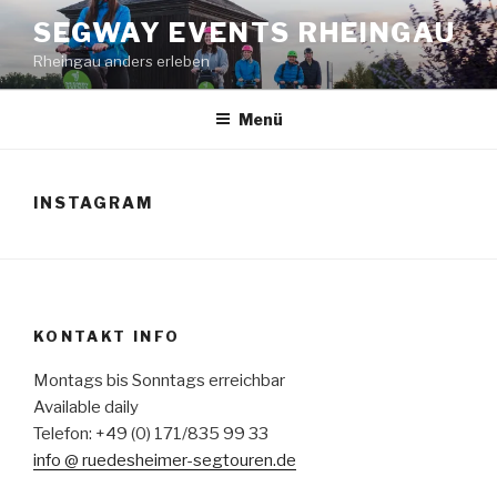
Zum
SEGWAY EVENTS RHEINGAU
Inhalt
Rheingau anders erleben
springen
Menü
INSTAGRAM
KONTAKT INFO
Montags bis Sonntags erreichbar
Available daily
Telefon: +49 (0) 171/835 99 33
info @ ruedesheimer-segtouren.de