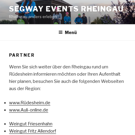
Zum
SEGWAY EVENTS RHEINGAU
Inhalt
Rheingau anders erleben
springen
Menü
PARTNER
Wenn Sie sich weiter über den Rheingau rund um
Rüdesheim informieren möchten oder Ihren Aufenthalt
hier planen, besuchen Sie auch die folgenden Webseiten
aus der Region:
www.Rüdesheim.de
www.Auli-online.de
Weingut Friesenhahn
Weingut Fritz Allendorf