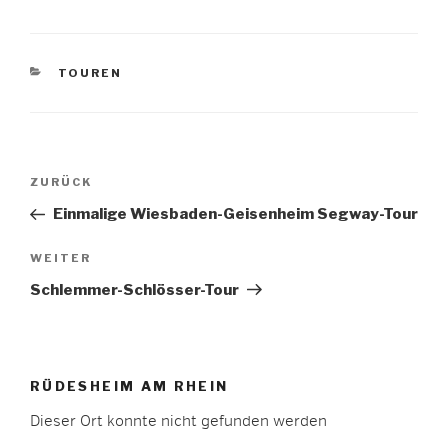
KATEGORIEN
TOUREN
Beitragsnavigation
Vorheriger
ZURÜCK
Beitrag
Einmalige Wiesbaden-Geisenheim Segway-Tour
Nächster
WEITER
Beitrag
Schlemmer-Schlösser-Tour
RÜDESHEIM AM RHEIN
Dieser Ort konnte nicht gefunden werden