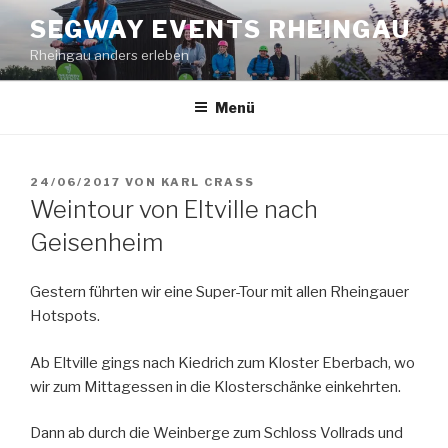
Zum
SEGWAY EVENTS RHEINGAU
Inhalt
Rheingau anders erleben
springen
Menü
VERÖFFENTLICHT
24/06/2017
VON
KARL CRASS
AM
Weintour von Eltville nach
Geisenheim
Gestern führten wir eine Super-Tour mit allen Rheingauer
Hotspots.
Ab Eltville gings nach Kiedrich zum Kloster Eberbach, wo
wir zum Mittagessen in die Klosterschänke einkehrten.
Dann ab durch die Weinberge zum Schloss Vollrads und