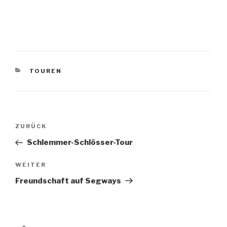
KATEGORIEN
TOUREN
Beitragsnavigation
Vorheriger
ZURÜCK
Beitrag
Schlemmer-Schlösser-Tour
Nächster
WEITER
Beitrag
Freundschaft auf Segways