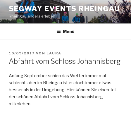
Zum
SEGWAY EVENTS RHEINGAU
Inhalt
Rheingau anders erleben
springen
Menü
VERÖFFENTLICHT
10/09/2017
VON
LAURA
AM
Abfahrt vom Schloss Johannisberg
Anfang September schien das Wetter immer mal
schlecht, aber im Rheingau ist es doch immer etwas
besser als in der Umgebung. Hier können Sie einen Teil
der schönen Abfahrt vom Schloss Johannisberg
miterleben.